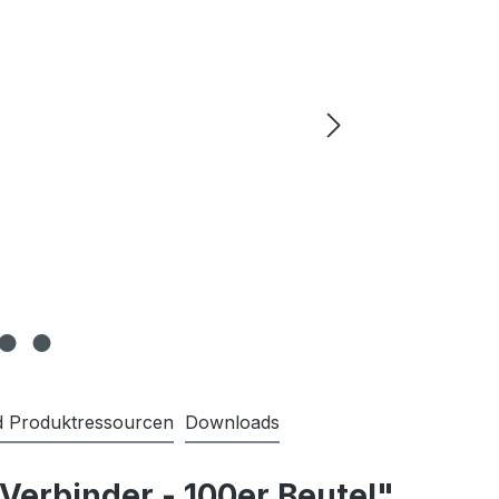
nd Produktressourcen
Downloads
Verbinder - 100er Beutel"