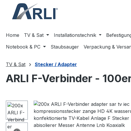
springen
Zur Hauptnavigation springen
Home
TV & Sat
Installationstechnik
Befestigun
Notebook & PC
Staubsauger
Verpackung & Versa
TV & Sat
Stecker / Adapter
ARLI F-Verbinder - 100er
Bildergalerie überspringen