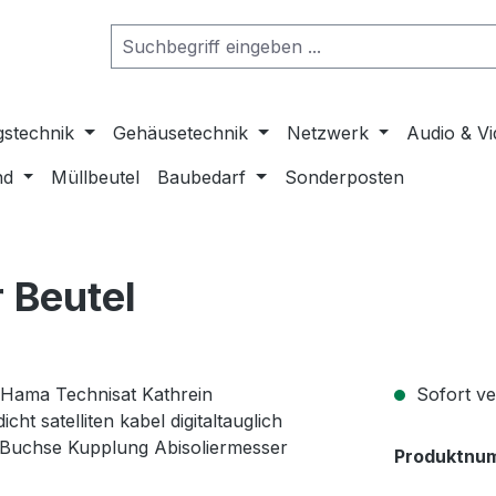
gstechnik
Gehäusetechnik
Netzwerk
Audio & V
nd
Müllbeutel
Baubedarf
Sonderposten
 Beutel
Sofort ver
Produktnu