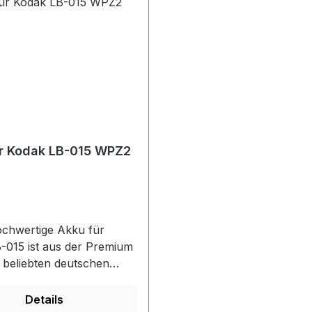
r Kodak LB-015 WPZ2
ochwertige Akku für
-015 ist aus der Premium
r beliebten deutschen
ATONA. Er wurde
lt um den Bedürfnissen
Details