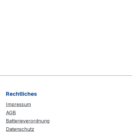
tigkeit und betonen die
rbundene hohe Anzahl an
r Lade-& und
klen. Dieser Li-Ionen
etzt den LB-015 und weist
i Nichtgebrauch eine
elbstentladung auf.
ringe Energieverlust
ich in dreierlei Hinsicht,
er Akku ist selbst bei
 Nichtgebrauch wieder
nsetzbar2) er muss nicht
oft geladen werden, was
Rechtliches
nsdauer des Akkus nach
beeinflusst und3) die
Impressum
ird dank des minimalen
AGB
erlusts auch geschont
Batterieverordnung
pruch der Marke PATONA
Datenschutz