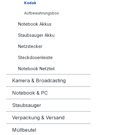
und die 
Kodak
Premium 
Aufbewahrungsbox
Markt geb
Notebook Akkus
Ihnen di
anzubiet
Staubsauger Akku
beim Eins
Technisc
Netzstecker
VoltKapa
Steckdosenleiste
2,8WhTyp
ersetzt f
Notebook Netzteil
Akkutype
Kamera & Broadcasting
Akku ist
Modelle
Notebook & PC
Wissensw
Marke PA
Staubsauger
Jahren fü
Verpackung & Versand
bekannt.
sind übe
Müllbeutel
Akkus mi