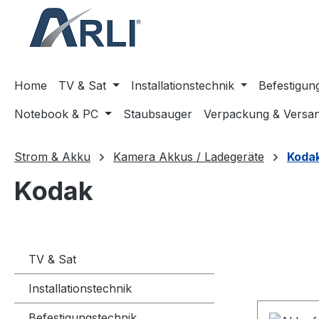
springen
Zur Hauptnavigation springen
Home
TV & Sat
Installationstechnik
Befestigun
Notebook & PC
Staubsauger
Verpackung & Versa
Strom & Akku
Kamera Akkus / Ladegeräte
Koda
Kodak
TV & Sat
Installationstechnik
Befestigungstechnik