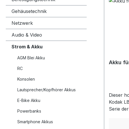
Gehäusetechnik
Netzwerk
Audio & Video
Strom & Akku
AGM Blei Akku
Akku fü
RC
Konsolen
Lautsprecher/Kopfhörer Akkus
Dieser h
E-Bike Akku
Kodak LB
Serie de
Powerbanks
Marke P
Smartphone Akkus
entwicke