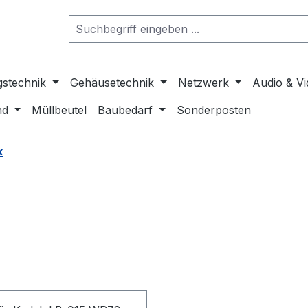
gstechnik
Gehäusetechnik
Netzwerk
Audio & V
nd
Müllbeutel
Baubedarf
Sonderposten
k