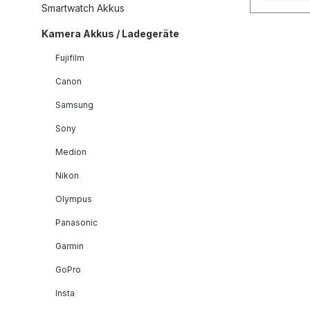
anspruch
Smartwatch Akkus
zu werden
Kamera Akkus / Ladegeräte
geschaf
Serie u.a
Fujifilm
Profifot
Canon
Fotofach
besonder
Samsung
dieser P
Sony
weitere A
Einsatz g
Medion
selbstver
Nikon
PATONA 
Olympus
Qualitäts
Um jedoc
Panasonic
Richtung
Garmin
Erhöhun
Kundenzu
GoPro
wurde da
Insta
Hause P