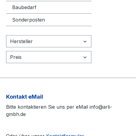
Zyklenfes
Baubedarf
damit ve
Sonderposten
mögliche
Entladezy
Akku ers
Hersteller
selbst be
geringe S
Dieser ge
Preis
rechnet s
denn:1) d
längerem
rasch ei
unnötig 
Kontakt eMail
die Lebe
Bitte kontaktieren Sie uns per eMail info@arli-
oben hin 
gmbh.de
Umwelt w
Energiev
Der Ans