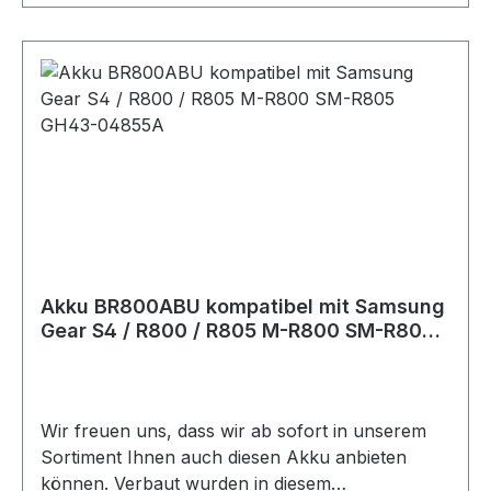
Sicherheitsvorkehrungen der Original-Akkus
ausgestattet. Weiterhin zeichnet er sich durch
optimale Passgenauigkeit aus. Technische
Daten:Spannung: 3,85 VoltKapazität: 380mAh /
1,46 WhZellentyp: Li-Polymer Der Akku ist
passend für folgendes Modell:Samsung Gear S3
Frontier Classic / SM-R760 SM-R770 SM-R765
Original-Bezeichnung der Samsung Akkus
/ Dieser Akku ersetzt folgende
Akkutypen:Samsung EB-BR760ABE
Akku BR800ABU kompatibel mit Samsung
Gear S4 / R800 / R805 M-R800 SM-R805
GH43-04855A
Wir freuen uns, dass wir ab sofort in unserem
Sortiment Ihnen auch diesen Akku anbieten
können. Verbaut wurden in diesem