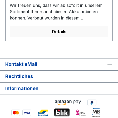
Wir freuen uns, dass wir ab sofort in unserem
Sortiment Ihnen auch diesen Akku anbieten
können. Verbaut wurden in diesem
Hochleistungsakku hochwertige Markenzellen.
Selbstverständlich ist der Akku 100 %
Details
kompatibel und mit den
Sicherheitsvorkehrungen der Original-Akkus
ausgestattet. Weiterhin zeichnet er sich durch
optimale Passgenauigkeit aus. Technische
Daten:Spannung: 3,80 VoltKapazität: 300mAh /
Kontakt eMail
1,14 WhZellentyp: Li-Polymer Der Akku ist
passend für folgendes Modell:Samsung Gear S2
Rechtliches
3G / R730 R730t R735 R720 Original-
Bezeichnung der Samsung Akkus / Dieser Akku
Informationen
ersetzt folgende Akkutypen:Samsung EB-
BR730ABE