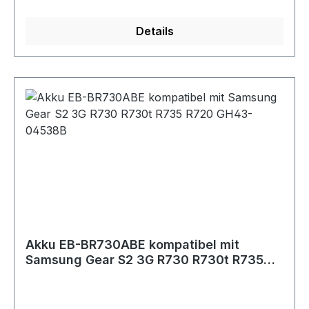
Hochleistungsakku hochwertige Markenzellen.
Selbstverständlich ist der Akku 100 %
Details
kompatibel und mit den
Sicherheitsvorkehrungen der Original-Akkus
ausgestattet. Weiterhin zeichnet er sich durch
optimale Passgenauigkeit aus. Technische
Daten:Spannung: 3,85 VoltKapazität: 472mAh /
1,82 WhZellentyp: Li-Polymer Der Akku ist
passend für folgendes Modell:Samsung Gear S4
/ R800 Original-Bezeichnung der Samsung
Akkus / Dieser Akku ersetzt folgende
Akkutypen:Samsung EB-BR800ABU
Akku EB-BR730ABE kompatibel mit
Samsung Gear S2 3G R730 R730t R735
R720 GH43-04538B