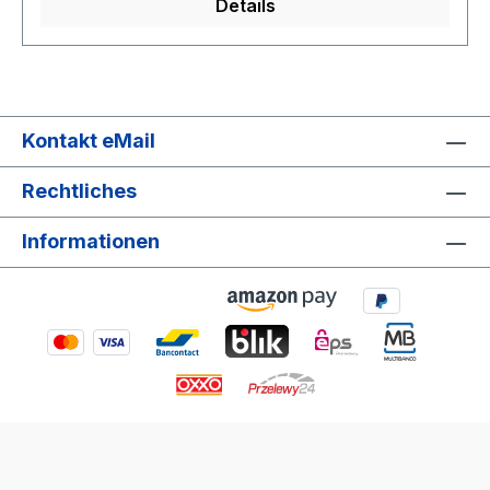
als L-Halterung verwendet werdenkeine
Details
Blockierung von Anschlüssen oder dem
Batteriefach Unser PATONA Premium Kamera-
Käfig für Nikon Z5 Z6 Z7 Z6II Z7II wurde speziell
dafür entworfen, um Kamerazubehör daran zu
befestigen und Ihre Kamera vor Schäden zu
Kontakt eMail
schützen. Der Käfig besteht aus hochwertiger
Aluminiumlegierung, welches eine lange
Rechtliches
Nutzung garantiert. Die Kamera wird im Käfig
über eine 1/4"-20 Schraube verriegelt. Durch die
Informationen
Arca Swiss kompatiblen Aussparungen am
Handgriff kann die Kamera ohne Montage einer
Wechselplatte auf einem Stativ (1/4“
Anschlussgewinde) montiert werden. Der
PATONA Premium Kamera-Käfig ermöglicht
ohne Einschränkungen den Zugang zu den
Schnittstellen, Einstellrädern, Tasten oder dem
Batteriefach. Außerdem verfügt der PATONA
Premium Kamera-Käfig über einen an der