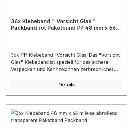
mm Länge pro Rolle: 66 m Farbe: Transparent
Kerngröße: 3 Zoll Low Noise: Nein Lieferumfang:
36x Rollen ARLI PP-Klebeband 48 mm x 66 m
36x Klebeband " Vorsicht Glas "
Packband rot Paketband PP 48 mm x 66 m
Paket Band
36x PP-Klebeband "Vorsicht Glas"Das "Vorsicht
Glas" Klebeband ist speziell für das sichere
Verpacken und Kennzeichnen zerbrechlicher
Glaswaren ausgelegt. Mit 48 mm Breite und 66 m
Länge ist es vielseitig einsetzbar und eignet sich
Details
für unterschiedliche Paketgrößen. Das
Klebeband besteht aus einer PP-Folie, ist
einseitig mit Acrylat-Kleber beschichtet und in
Rot mit dem Aufdruck "Vorsicht Glas"
gestaltet. Ihr Vorteile auf einem Blick Auffällige
Kennzeichnung: Der rote Aufdruck "Vorsicht