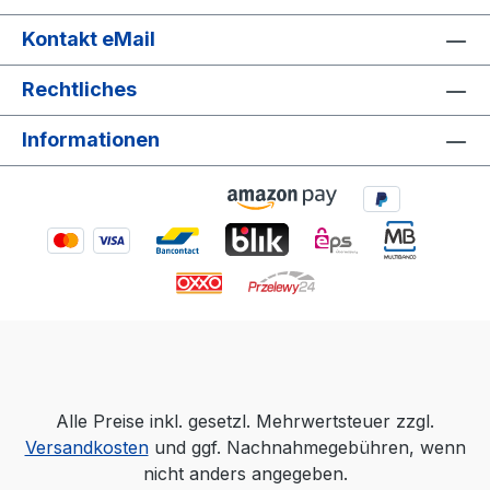
nicht! Ihr Vorteile auf einem Blick Vielseitig
einsetzbar: Haftet auf unterschiedlichen
Kontakt eMail
Oberflächen und eignet sich für Kartons und
Pakete jeder Art. Benutzerfreundlich: Lässt sich
Rechtliches
leicht abrollen und zuschneiden kompatibel mit
allen gängigen Handabrollern. Technische Daten
Informationen
Art: Handklebeband Breite: 48 mm Rollenlänge:
66 m Farbe: Transparent Kerngröße: 3 Zoll
Low Noise: Ja Anwendung: Packband low noise
ist geeignet für mittelschwere Kartonagen.
Alle Preise inkl. gesetzl. Mehrwertsteuer zzgl.
Versandkosten
und ggf. Nachnahmegebühren, wenn
nicht anders angegeben.