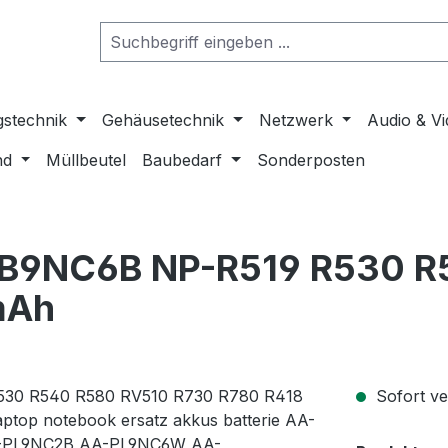
gstechnik
Gehäusetechnik
Netzwerk
Audio & V
nd
Müllbeutel
Baubedarf
Sonderposten
PB9NC6B NP-R519 R530 R
mAh
Sofort ver