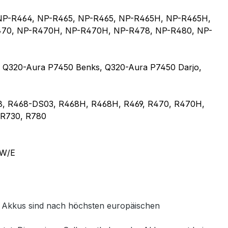
NP-R464, NP-R465, NP-R465, NP-R465H, NP-R465H,
470, NP-R470H, NP-R470H, NP-R478, NP-R480, NP-
 Q320-Aura P7450 Benks, Q320-Aura P7450 Darjo,
68, R468-DS03, R468H, R468H, R469, R470, R470H,
 R730, R780
6W/E
le Akkus sind nach höchsten europäischen