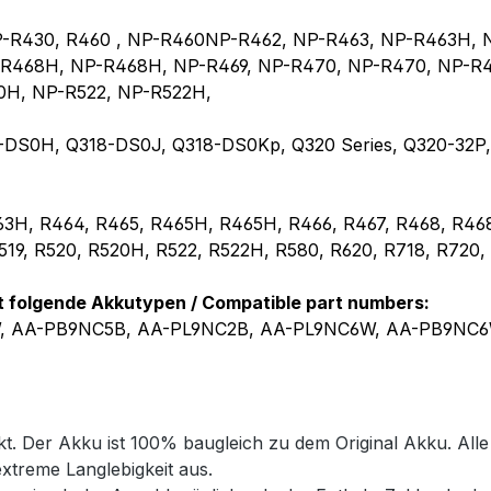
P-R430, R460 , NP-R460NP-R462, NP-R463, NP-R463H, 
-R468H, NP-R468H, NP-R469, NP-R470, NP-R470, NP-R
20H, NP-R522, NP-R522H,
DS0H, Q318-DS0J, Q318-DS0Kp, Q320 Series, Q320-32P,
463H, R464, R465, R465H, R465H, R466, R467, R468, R4
519, R520, R520H, R522, R522H, R580, R620, R718, R720,
t folgende Akkutypen / Compatible part numbers:
, AA-PB9NC5B, AA-PL9NC2B, AA-PL9NC6W, AA-PB9NC
ukt. Der Akku ist 100% baugleich zu dem Original Akku. Al
extreme Langlebigkeit aus.