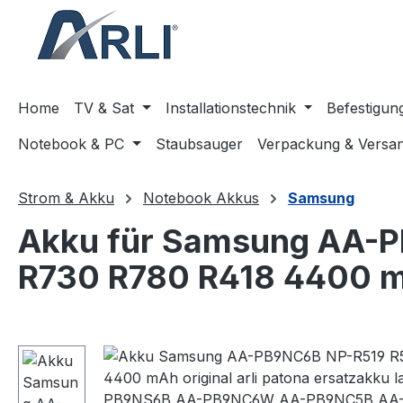
springen
Zur Hauptnavigation springen
Home
TV & Sat
Installationstechnik
Befestigun
Notebook & PC
Staubsauger
Verpackung & Versa
Strom & Akku
Notebook Akkus
Samsung
Akku für Samsung AA-
R730 R780 R418 4400 
Bildergalerie überspringen