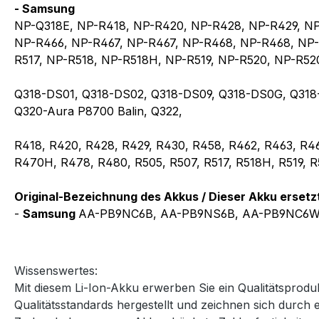
- Samsung
NP-Q318E, NP-R418, NP-R420, NP-R428, NP-R429, N
NP-R466, NP-R467, NP-R467, NP-R468, NP-R468, NP
R517, NP-R518, NP-R518H, NP-R519, NP-R520, NP-R5
Q318-DS01, Q318-DS02, Q318-DS09, Q318-DS0G, Q318-
Q320-Aura P8700 Balin, Q322,
R418, R420, R428, R429, R430, R458, R462, R463, R
R470H, R478, R480, R505, R507, R517, R518H, R519, R
Original-Bezeichnung des Akkus / Dieser Akku ersetz
-
Samsung
AA-PB9NC6B, AA-PB9NS6B, AA-PB9NC6W
Wissenswertes:
Mit diesem Li-Ion-Akku erwerben Sie ein Qualitätsprod
Qualitätsstandards hergestellt und zeichnen sich durch 