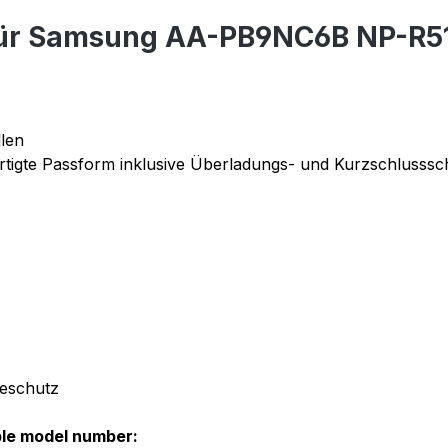
für Samsung AA-PB9NC6B NP-R5
len
tigte Passform inklusive Überladungs- und Kurzschlusssc
deschutz
ble model number: