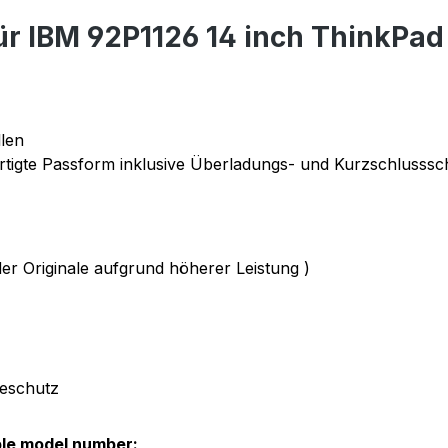
ür IBM 92P1126 14 inch ThinkPa
len
tigte Passform inklusive Überladungs- und Kurzschlusssc
der Originale aufgrund höherer Leistung )
deschutz
ble model number: