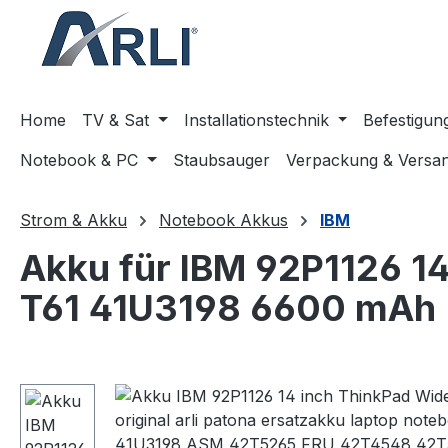
springen
Zur Hauptnavigation springen
Home
TV & Sat
Installationstechnik
Befestigun
Notebook & PC
Staubsauger
Verpackung & Versa
Strom & Akku
Notebook Akkus
IBM
Akku für IBM 92P1126 1
T61 41U3198 6600 mAh
Bildergalerie überspringen