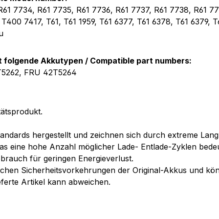
R61 7734, R61 7735, R61 7736, R61 7737, R61 7738, R61 77
 T400 7417, T61, T61 1959, T61 6377, T61 6378, T61 6379, T
u
t folgende Akkutypen / Compatible part numbers:
T5262, FRU 42T5264
ätsprodukt.
andards hergestellt und zeichnen sich durch extreme Langl
as eine hohe Anzahl möglicher Lade- Entlade-Zyklen bedeu
ebrauch für geringen Energieverlust.
chen Sicherheitsvorkehrungen der Original-Akkus und könn
eferte Artikel kann abweichen.