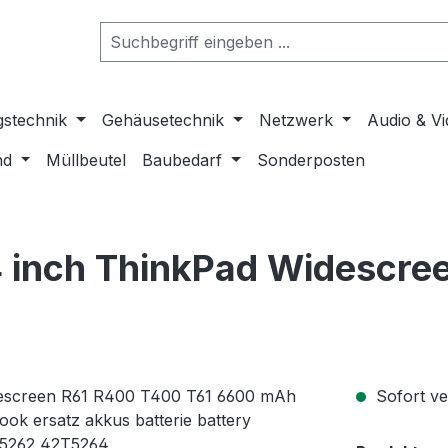
gstechnik
Gehäusetechnik
Netzwerk
Audio & V
nd
Müllbeutel
Baubedarf
Sonderposten
4 inch ThinkPad Widescr
Sofort ver