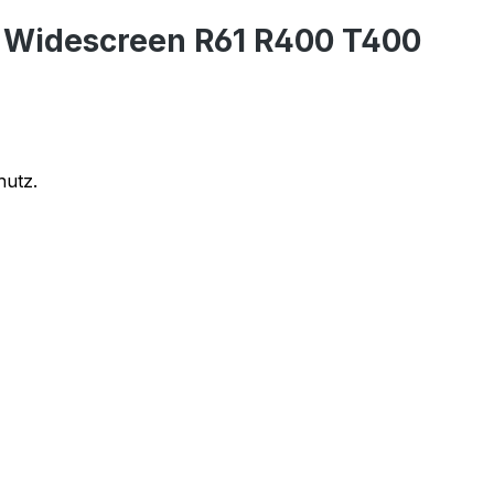
d Widescreen R61 R400 T400
hutz.