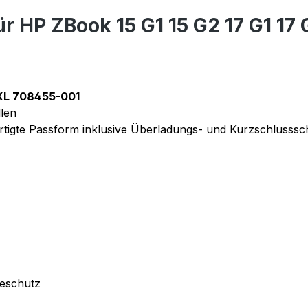
ür HP ZBook 15 G1 15 G2 17 G1 1
8XL 708455-001
len
tigte Passform inklusive Überladungs- und Kurzschlusssc
deschutz