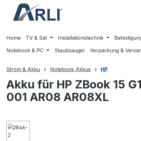
springen
Zur Hauptnavigation springen
Home
TV & Sat
Installationstechnik
Befestigun
Notebook & PC
Staubsauger
Verpackung & Versa
Strom & Akku
Notebook Akkus
HP
Akku für HP ZBook 15 G
001 AR08 AR08XL
Bildergalerie überspringen