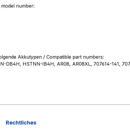
e model number:
folgende Akkutypen / Compatible part numbers:
DB4H, HSTNN-IB4H, AR08, AR08XL, 707614-141, 7076
Rechtliches