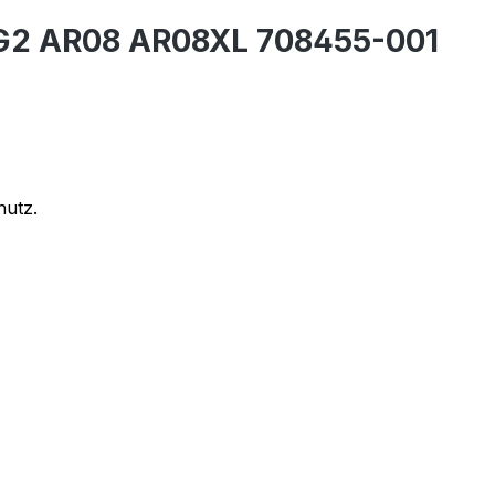
7 G2 AR08 AR08XL 708455-001
hutz.