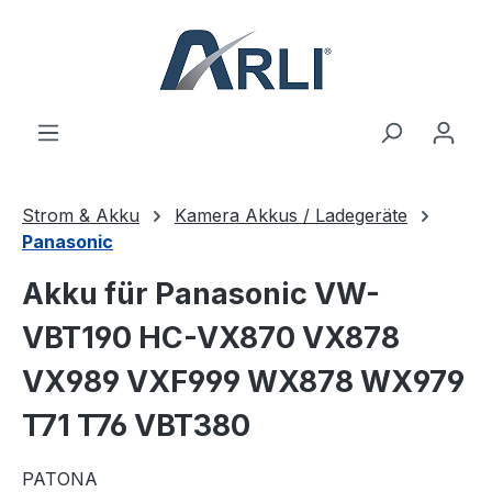
alt springen
Strom & Akku
Kamera Akkus / Ladegeräte
Panasonic
Akku für Panasonic VW-
VBT190 HC-VX870 VX878
VX989 VXF999 WX878 WX979
T71 T76 VBT380
PATONA