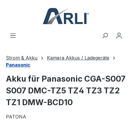
alt springen
Strom & Akku
Kamera Akkus / Ladegeräte
Panasonic
Akku für Panasonic CGA-S007
S007 DMC-TZ5 TZ4 TZ3 TZ2
TZ1 DMW-BCD10
PATONA