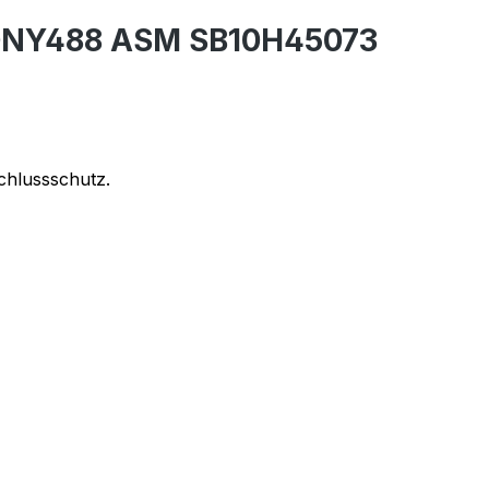
 00NY488 ASM SB10H45073
chlussschutz.