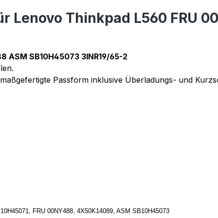
für Lenovo Thinkpad L560 FRU
88 ASM SB10H45073 3INR19/65-2
len.
maßgefertigte Passform inklusive Überladungs- und Kurzs
SB10H45071, FRU 00NY488, 4X50K14089, ASM SB10H45073