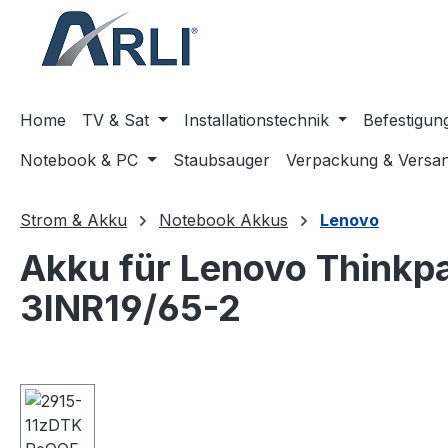
springen
Zur Hauptnavigation springen
Home
TV & Sat
Installationstechnik
Befestigun
Notebook & PC
Staubsauger
Verpackung & Versa
Strom & Akku
Notebook Akkus
Lenovo
Akku für Lenovo Thin
3INR19/65-2
Bildergalerie überspringen