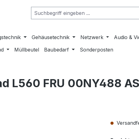
gstechnik
Gehäusetechnik
Netzwerk
Audio & V
nd
Müllbeutel
Baubedarf
Sonderposten
kpad L560 FRU 00NY488 
Versandfer