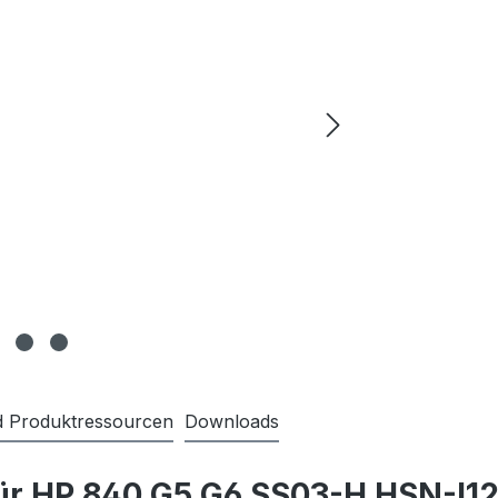
nd Produktressourcen
Downloads
für HP 840 G5 G6 SS03-H HSN-I1