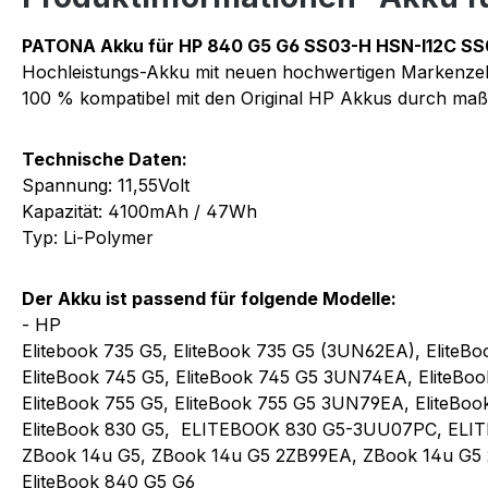
PATONA Akku für HP 840 G5 G6 SS03-H HSN-I12C SS
Hochleistungs-Akku mit neuen hochwertigen Markenze
100 % kompatibel mit den Original HP Akkus durch maßg
Technische Daten:
Spannung: 11,55Volt
Kapazität: 4100mAh / 47Wh
Typ: Li-Polymer
Der Akku ist passend für folgende Modelle:
- HP
Elitebook 735 G5, EliteBook 735 G5 (3UN62EA), Elite
EliteBook 745 G5, EliteBook 745 G5 3UN74EA, EliteB
EliteBook 755 G5, EliteBook 755 G5 3UN79EA, EliteBo
EliteBook 830 G5, ELITEBOOK 830 G5-3UU07PC, ELITE
ZBook 14u G5, ZBook 14u G5 2ZB99EA, ZBook 14u G5 
EliteBook 840 G5 G6