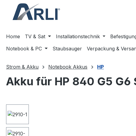
springen
Zur Hauptnavigation springen
Home
TV & Sat
Installationstechnik
Befestigun
Notebook & PC
Staubsauger
Verpackung & Versa
Strom & Akku
Notebook Akkus
HP
Akku für HP 840 G5 G6
Bildergalerie überspringen