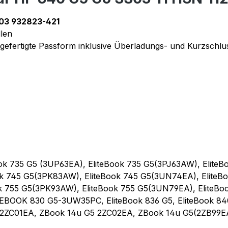
03 932823-421
llen
efertigte Passform inklusive Überladungs- und Kurzschlu
Book 735 G5 (3UP63EA), EliteBook 735 G5(3PJ63AW), Elit
ook 745 G5(3PK83AW), EliteBook 745 G5(3UN74EA), Elite
ok 755 G5(3PK93AW), EliteBook 755 G5(3UN79EA), EliteB
BOOK 830 G5-3UW35PC, EliteBook 836 G5, EliteBook 840 
2ZC01EA, ZBook 14u G5 2ZC02EA, ZBook 14u G5(2ZB99EA