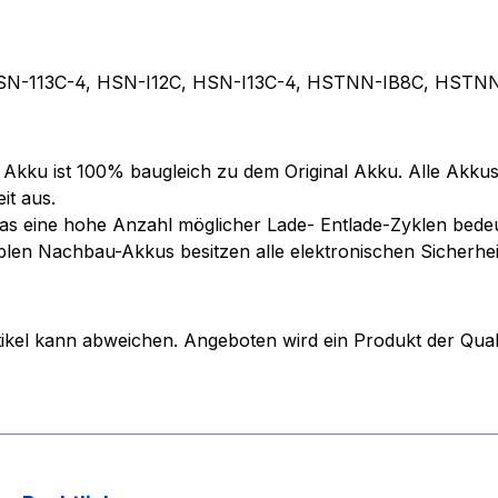
 HSN-113C-4, HSN-I12C, HSN-I13C-4, HSTNN-IB8C, HSTN
 Akku ist 100% baugleich zu dem Original Akku. Alle Akku
it aus.
s eine hohe Anzahl möglicher Lade- Entlade-Zyklen bedeut
iblen Nachbau-Akkus besitzen alle elektronischen Sicherh
 Artikel kann abweichen. Angeboten wird ein Produkt der Q