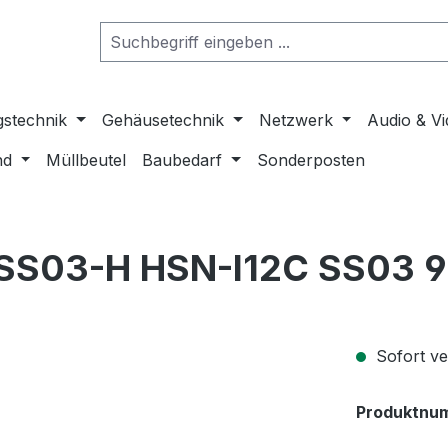
gstechnik
Gehäusetechnik
Netzwerk
Audio & V
nd
Müllbeutel
Baubedarf
Sonderposten
 SS03-H HSN-I12C SS03 
Sofort ver
Produktnu