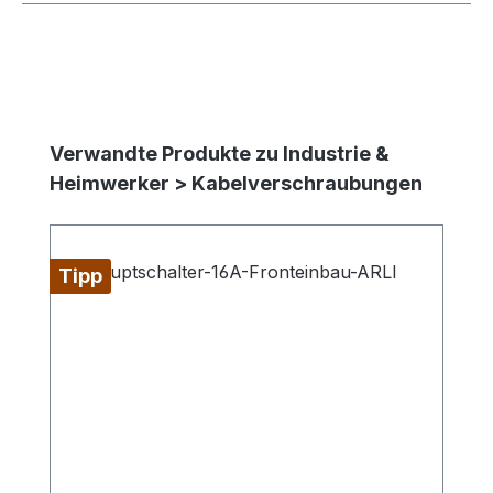
Produktgalerie überspringen
Verwandte Produkte zu Industrie &
Heimwerker > Kabelverschraubungen
Tipp