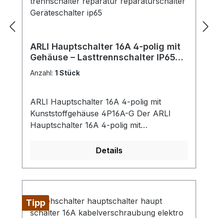
Schraubkontakte Lieferumfang: 1x ARLI
Hauptschalter 16A 4-polig für
Fronteinbau
ARLI Hauptschalter 16A 4-polig mit
Gehäuse – Lasttrennschalter IP65
230–440 V für Wandmontage
Anzahl:
1 Stück
ARLI Hauptschalter 16A 4-polig mit
Kunststoffgehäuse 4P16A-G Der ARLI
Hauptschalter 16A 4-polig mit
Kunststoffgehäuse ermöglicht eine
Steuerung der Stromversorgung.
Details
Eigenschaften: Kontrolle der
Energiezufuhr: Zum Abschalten von
Stromkreisen.Einfache Installation: Mit
klarer Beschriftung und vorgeprägten
Tipp
Kabeleinführungen (M20) für schnelle