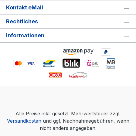
Stromkreisen. Einfache Installation: Klare
Kontakt eMail
Beschriftung und vorgeprägte
Kabeleinführungen für M20 und M25
Rechtliches
Kabelverschraubungen erleichtern die
Verkabelung Technische Daten:
Informationen
Temperaturbereich: -25°C bis +70°C
Material Schalter: Polycarbonat mit PU-
Dichtung Schutzart: IP65 (frontseitig)
Anschluss: 4-polig Bemessungsstrom: 25
A Befestigungslaschen: Zur Wandmontage
an der Ober- und
Unterseite Anschlussquerschnitt: Max. 10
mm² an Schraubkontakte Lieferumfang:
1x ARLI Hauptschalter 25A 4-polig mit
Kunststoffgehäuse
Alle Preise inkl. gesetzl. Mehrwertsteuer zzgl.
Versandkosten
und ggf. Nachnahmegebühren, wenn
nicht anders angegeben.