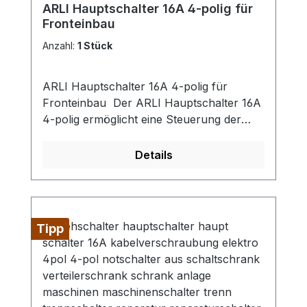
ARLI Hauptschalter 16A 4-polig für
Fronteinbau
Anzahl:
1 Stück
ARLI Hauptschalter 16A 4-polig für
Fronteinbau Der ARLI Hauptschalter 16A
4-polig ermöglicht eine Steuerung der
Stromversorgung. Eigenschaften:
Kontrolle der Energiezufuhr: Zum
Details
Abschalten von Stromkreisen. Kompakte
Bauweise: Speziell für den Fronteinbau
entwickelt Technische Daten:
Temperaturbereich: -25°C bis +70°C
Tipp
Material Schalter: Polycarbonat
Schutzart: IP20 Anschluss: 4-polig
Bemessungsstrom: 16 A
Bemessungsbetriebsspannung: 230–440
VAnschlussquerschnitt: Max. 4 mm² an