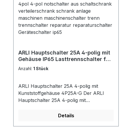
Verkabelung. Technische Daten:
Temperaturbereich: -25°C bis +70°C
Material Schalter: Polycarbonat mit PU-
Dichtung Schutzart: IP65 (frontseitig)
Anschluss: 4-polig Bemessungsstrom: 16
A Bemessungsbetriebsspannung: 230–
440 V Anschlussquerschnitt: Max. 4 mm²
an Schraubkontakte Befestigungslaschen:
ARLI Hauptschalter 25A 4-polig mit
Zur Wandmontage Lieferumfang: 1x ARLI
Gehäuse IP65 Lasttrennschalter für
Hauptschalter 16A 4-polig mit
Industrie Werkstatt Wandmontage
Anzahl:
1 Stück
Kunststoffgehäuse
230–440 V
ARLI Hauptschalter 25A 4-polig mit
Kunststoffgehäuse 4P25A-G Der ARLI
Hauptschalter 25A 4-polig mit
Kunststoffgehäuse ermöglicht eine
Steuerung der Stromversorgung.
Details
Eigenschaften: Kontrolle der
Energiezufuhr: Zum Abschalten von