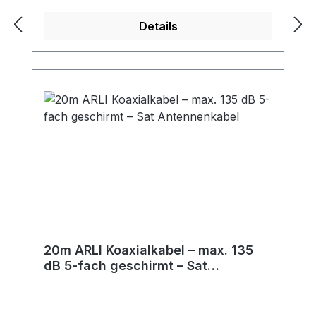
)- Innendurchmesser: 29 mm-
Aussendurchmesser: 32
Details
mmLieferumfang:- 4x ARLI Rohrbogen
M32
20m ARLI Koaxialkabel – max. 135
dB 5-fach geschirmt – Sat
Antennenkabel