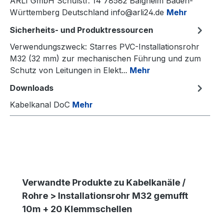
ARLI GmbH Schulstr. 14 78582 Balgheim Baden-
Württemberg Deutschland info@arli24.de
Mehr
Sicherheits- und Produktressourcen
Verwendungszweck: Starres PVC-Installationsrohr
M32 (32 mm) zur mechanischen Führung und zum
Schutz von Leitungen in Elekt...
Mehr
Downloads
Kabelkanal DoC
Mehr
Produktgalerie überspringen
Verwandte Produkte zu Kabelkanäle /
Rohre > Installationsrohr M32 gemufft
10m + 20 Klemmschellen