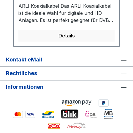
ARLI Koaxialkabel Das ARLI Koaxialkabel
ist die ideale Wahl für digitale und HD-
Anlagen. Es ist perfekt geeignet für DVB-
S, DVB-S2, DVB-T, DVB-T2, DVB-C, DVB-
C2 sowie für den Empfang von 3D- und
Details
4K-Signalen. Dank der 5-fachen
Abschirmung bietet das Kabel einen
hervorragenden Schutz gegen äußere
Kontakt eMail
Störquellen. Der PVC-Außenmantel ist
UV-beständig und somit sowohl für den
Rechtliches
Innen- als auch den Außenbereich
geeignet. Die Metermarkierung erleichtert
Informationen
die Installation, indem Sie stets den
Überblick über die verbleibende
Kabellänge behalten.Vielseitige
Einsatzmöglichkeiten: Geeignet für
Satellitenempfang, Kabelfernsehen,
terrestrisches TV und Radio. Technische