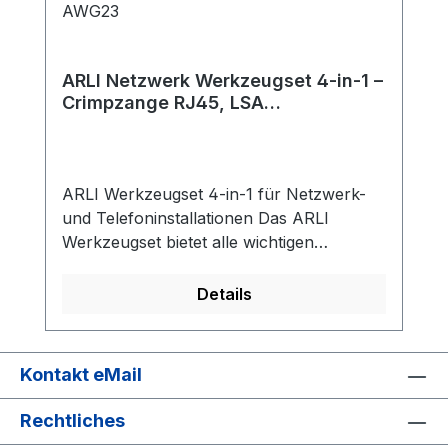
mit integriertem Staubschutzklappen-
Sichtfenster mit Beschriftungseinlage
ARLI Netzwerk Werkzeugset 4-in-1 –
Crimpzange RJ45, LSA
Anlegewerkzeug, Netzwerktester &
Abisolierer
ARLI Werkzeugset 4-in-1 für Netzwerk-
und Telefoninstallationen Das ARLI
Werkzeugset bietet alle wichtigen
Werkzeuge für die Installation,
Fehlersuche und Wartung von Netzwerk-
Details
und Telefonverkabelungen. Praktisch in
einer robusten Textiltasche verstaut, ist es
ideal für den mobilen Einsatz. Das Set
Kontakt eMail
bietet eine praktische und zuverlässige
Lösung für alle Arbeiten rund um
Rechtliches
Netzwerk- und